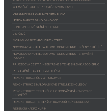
ADMINISTRATIVNĚ PROVOZNÍ BUDOVA OLOMOUCKÁ BRNO
CHRÁNĚNÉ BYDLENÍ PROSTĚJOV VRAHOVICE
DĚTSKÉ HŘIŠTĚ DOBROVSKÉHO BRNO
HOBBY MARKET BRNO IVANOVICE
KONTEJNEROVÉ STÁNÍ ZOO BRNO
LISI ČEJČ
MORAVA KVASICE KROMĚŘÍŽ NÁTRŽE
NOVOSTAVBA HOTELU AUTOMOTODROM BRNO - INŽENÝRSKÉ SÍTĚ
NOVOSTAVBA HOTELU AUTOMOTODROM BRNO - ZPEVNĚNÉ
PLOCHY
PŘÍJEZDOVÁ CESTA A INŽENÝRSKÉ SÍTĚ KE SKLENÍKU ZOO BRNO
REGULAČNÍ STANICE PLYNU KUŘIM
REKONSTRUKCE ČOV OTROKOVICE
REKONSTRUKCE MALORÁŽKOVÉ STŘELNICE HOLEŠOV
REKONSTRUKCE TEPELNÉHO HOSPODÁŘSTVÍ NEMOCNICE
KROMĚŘÍŽ
REKONSTRUKCE TEPELNÝCH ROZVODŮ ZLÍN SOKOLSKÁ II
RETENČNÍ NÁDRŽ KUŘIM