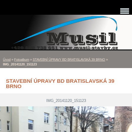
Úvod
»
Fotoalbum
»
STAVEBNÍ ÚPRAVY BD BRATISLAVSKÁ 39 BRNO
»
IMG_20141120_151123
STAVEBNÍ ÚPRAVY BD BRATISLAVSKÁ 39
BRNO
IMG_20141120_151123