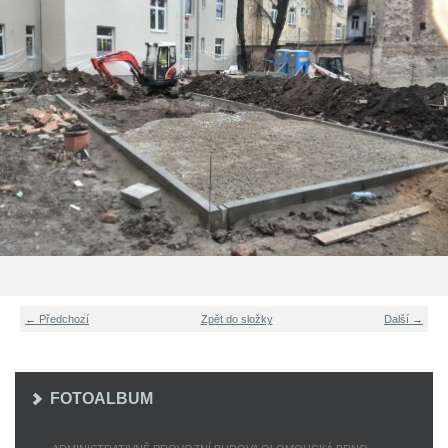
← Předchozí
Zpět do složky
Další →
FOTOALBUM