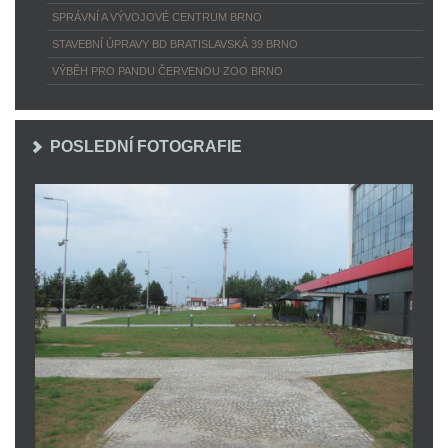
SPRÁVNÍ A VÝVOJOVÉ CENTRUM BRNO
STAVEBNÍ ÚPRAVY BD BRATISLAVSKÁ 39 BRNO
VÝBĚH PRO PANDU ČERVENOU ZOO BRNO
POSLEDNÍ FOTOGRAFIE