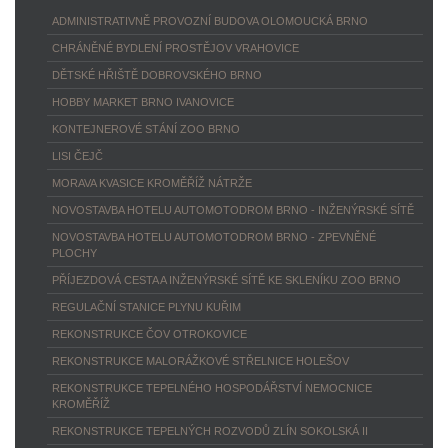
ADMINISTRATIVNĚ PROVOZNÍ BUDOVA OLOMOUCKÁ BRNO
CHRÁNĚNÉ BYDLENÍ PROSTĚJOV VRAHOVICE
DĚTSKÉ HŘIŠTĚ DOBROVSKÉHO BRNO
HOBBY MARKET BRNO IVANOVICE
KONTEJNEROVÉ STÁNÍ ZOO BRNO
LISI ČEJČ
MORAVA KVASICE KROMĚŘÍŽ NÁTRŽE
NOVOSTAVBA HOTELU AUTOMOTODROM BRNO - INŽENÝRSKÉ SÍTĚ
NOVOSTAVBA HOTELU AUTOMOTODROM BRNO - ZPEVNĚNÉ
PLOCHY
PŘÍJEZDOVÁ CESTA A INŽENÝRSKÉ SÍTĚ KE SKLENÍKU ZOO BRNO
REGULAČNÍ STANICE PLYNU KUŘIM
REKONSTRUKCE ČOV OTROKOVICE
REKONSTRUKCE MALORÁŽKOVÉ STŘELNICE HOLEŠOV
REKONSTRUKCE TEPELNÉHO HOSPODÁŘSTVÍ NEMOCNICE
KROMĚŘÍŽ
REKONSTRUKCE TEPELNÝCH ROZVODŮ ZLÍN SOKOLSKÁ II