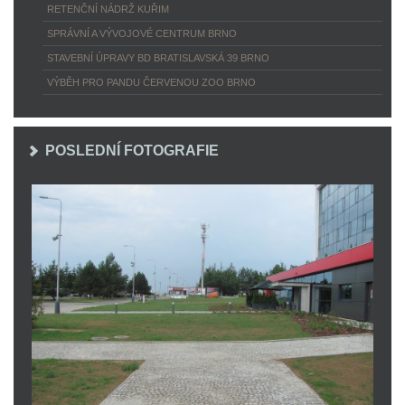
RETENČNÍ NÁDRŽ KUŘIM
SPRÁVNÍ A VÝVOJOVÉ CENTRUM BRNO
STAVEBNÍ ÚPRAVY BD BRATISLAVSKÁ 39 BRNO
VÝBĚH PRO PANDU ČERVENOU ZOO BRNO
POSLEDNÍ FOTOGRAFIE