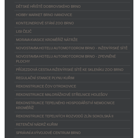
DĚTSKÉ HŘIŠTĚ DOBROVSKÉHO BRNO
HOBBY MARKET BRNO IVANOVICE
KONTEJNEROVÉ STÁNÍ ZOO BRNO
LISI ČEJČ
MORAVA KVASICE KROMĚŘÍŽ NÁTRŽE
NOVOSTAVBA HOTELU AUTOMOTODROM BRNO - INŽENÝRSKÉ SÍTĚ
NOVOSTAVBA HOTELU AUTOMOTODROM BRNO - ZPEVNĚNÉ
PLOCHY
PŘÍJEZDOVÁ CESTA A INŽENÝRSKÉ SÍTĚ KE SKLENÍKU ZOO BRNO
REGULAČNÍ STANICE PLYNU KUŘIM
REKONSTRUKCE ČOV OTROKOVICE
REKONSTRUKCE MALORÁŽKOVÉ STŘELNICE HOLEŠOV
REKONSTRUKCE TEPELNÉHO HOSPODÁŘSTVÍ NEMOCNICE
KROMĚŘÍŽ
REKONSTRUKCE TEPELNÝCH ROZVODŮ ZLÍN SOKOLSKÁ II
RETENČNÍ NÁDRŽ KUŘIM
SPRÁVNÍ A VÝVOJOVÉ CENTRUM BRNO