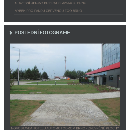
STAVEBNÍ ÚPRAVY BD BRATISLAVSKÁ 39 BRNO
VÝBĚH PRO PANDU ČERVENOU ZOO BRNO
POSLEDNÍ FOTOGRAFIE
NOVOSTAVBA HOTELU AUTOMOTODROM BRNO - ZPEVNĚNÉ PLOCHY