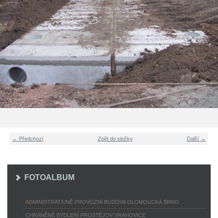
← Předchozí
Zpět do složky
Další →
FOTOALBUM
ADMINISTRATIVNĚ PROVOZNÍ BUDOVA OLOMOUCKÁ BRNO
CHRÁNĚNÉ BYDLENÍ PROSTĚJOV VRAHOVICE