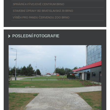
SPRÁVNÍ A VÝVOJOVÉ CENTRUM BRNO
STAVEBNÍ ÚPRAVY BD BRATISLAVSKÁ 39 BRNO
VÝBĚH PRO PANDU ČERVENOU ZOO BRNO
POSLEDNÍ FOTOGRAFIE