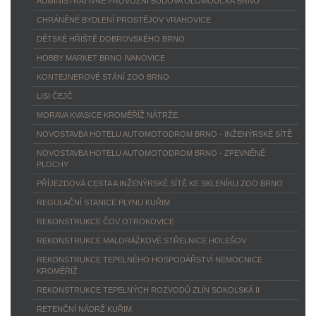
ADMINISTRATIVNĚ PROVOZNÍ BUDOVA OLOMOUCKÁ BRNO
CHRÁNĚNÉ BYDLENÍ PROSTĚJOV VRAHOVICE
DĚTSKÉ HŘIŠTĚ DOBROVSKÉHO BRNO
HOBBY MARKET BRNO IVANOVICE
KONTEJNEROVÉ STÁNÍ ZOO BRNO
LISI ČEJČ
MORAVA KVASICE KROMĚŘÍŽ NÁTRŽE
NOVOSTAVBA HOTELU AUTOMOTODROM BRNO - INŽENÝRSKÉ SÍTĚ
NOVOSTAVBA HOTELU AUTOMOTODROM BRNO - ZPEVNĚNÉ
PLOCHY
PŘÍJEZDOVÁ CESTA A INŽENÝRSKÉ SÍTĚ KE SKLENÍKU ZOO BRNO
REGULAČNÍ STANICE PLYNU KUŘIM
REKONSTRUKCE ČOV OTROKOVICE
REKONSTRUKCE MALORÁŽKOVÉ STŘELNICE HOLEŠOV
REKONSTRUKCE TEPELNÉHO HOSPODÁŘSTVÍ NEMOCNICE
KROMĚŘÍŽ
REKONSTRUKCE TEPELNÝCH ROZVODŮ ZLÍN SOKOLSKÁ II
RETENČNÍ NÁDRŽ KUŘIM