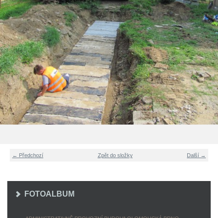
← Předchozí
Zpět do složky
Další →
FOTOALBUM