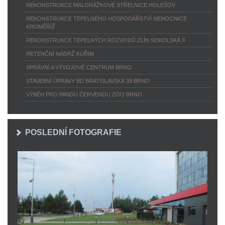
REKONSTRUKCE MALORÁŽKOVÉ STŘELNICE HOLEŠOV
REKONSTRUKCE TEPELNÉHO HOSPODÁŘSTVÍ NEMOCNICE
KROMĚŘÍŽ
REKONSTRUKCE TEPELNÝCH ROZVODŮ ZLÍN SOKOLSKÁ II
RETENČNÍ NÁDRŽ KUŘIM
SPRÁVNÍ A VÝVOJOVÉ CENTRUM BRNO
STAVEBNÍ ÚPRAVY BD BRATISLAVSKÁ 39 BRNO
VÝBĚH PRO PANDU ČERVENOU ZOO BRNO
POSLEDNÍ FOTOGRAFIE