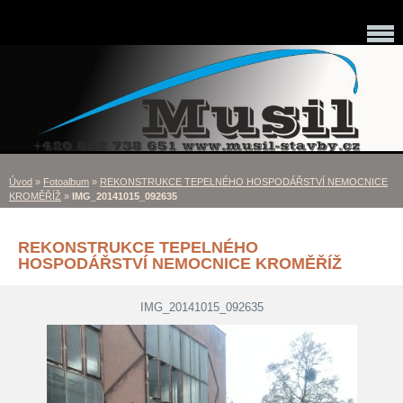
Úvod
»
Fotoalbum
»
REKONSTRUKCE TEPELNÉHO HOSPODÁŘSTVÍ NEMOCNICE
KROMĚŘÍŽ
»
IMG_20141015_092635
REKONSTRUKCE TEPELNÉHO
HOSPODÁŘSTVÍ NEMOCNICE KROMĚŘÍŽ
IMG_20141015_092635