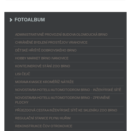
FOTOALBUM
ADMINISTRATIVNĚ PROVOZNÍ BUDOVA OLOMOUCKÁ BRNO
CHRÁNĚNÉ BYDLENÍ PROSTĚJOV VRAHOVICE
DĚTSKÉ HŘIŠTĚ DOBROVSKÉHO BRNO
HOBBY MARKET BRNO IVANOVICE
KONTEJNEROVÉ STÁNÍ ZOO BRNO
LISI ČEJČ
MORAVA KVASICE KROMĚŘÍŽ NÁTRŽE
NOVOSTAVBA HOTELU AUTOMOTODROM BRNO - INŽENÝRSKÉ SÍTĚ
NOVOSTAVBA HOTELU AUTOMOTODROM BRNO - ZPEVNĚNÉ
PLOCHY
PŘÍJEZDOVÁ CESTA A INŽENÝRSKÉ SÍTĚ KE SKLENÍKU ZOO BRNO
REGULAČNÍ STANICE PLYNU KUŘIM
REKONSTRUKCE ČOV OTROKOVICE