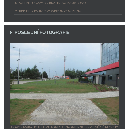
STAVEBNÍ ÚPRAVY BD BRATISLAVSKÁ 39 BRNO
VÝBĚH PRO PANDU ČERVENOU ZOO BRNO
POSLEDNÍ FOTOGRAFIE
NOVOSTAVBA HOTELU AUTOMOTODROM BRNO - ZPEVNĚNÉ PLOCHY