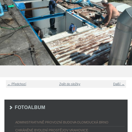
← Předchozí
Zpět do složky
Další →
FOTOALBUM
ADMINISTRATIVNĚ PROVOZNÍ BUDOVA OLOMOUCKÁ BRNO
CHRÁNĚNÉ BYDLENÍ PROSTĚJOV VRAHOVICE