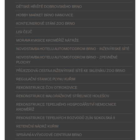
DĚTSKÉ HŘIŠTĚ DOBROVSKÉHO BRNO
HOBBY MARKET BRNO IVANOVICE
KONTEJNEROVÉ STÁNÍ ZOO BRNO
LISI ČEJČ
MORAVA KVASICE KROMĚŘÍŽ NÁTRŽE
NOVOSTAVBA HOTELU AUTOMOTODROM BRNO - INŽENÝRSKÉ SÍTĚ
NOVOSTAVBA HOTELU AUTOMOTODROM BRNO - ZPEVNĚNÉ
PLOCHY
PŘÍJEZDOVÁ CESTA A INŽENÝRSKÉ SÍTĚ KE SKLENÍKU ZOO BRNO
REGULAČNÍ STANICE PLYNU KUŘIM
REKONSTRUKCE ČOV OTROKOVICE
REKONSTRUKCE MALORÁŽKOVÉ STŘELNICE HOLEŠOV
REKONSTRUKCE TEPELNÉHO HOSPODÁŘSTVÍ NEMOCNICE
KROMĚŘÍŽ
REKONSTRUKCE TEPELNÝCH ROZVODŮ ZLÍN SOKOLSKÁ II
RETENČNÍ NÁDRŽ KUŘIM
SPRÁVNÍ A VÝVOJOVÉ CENTRUM BRNO