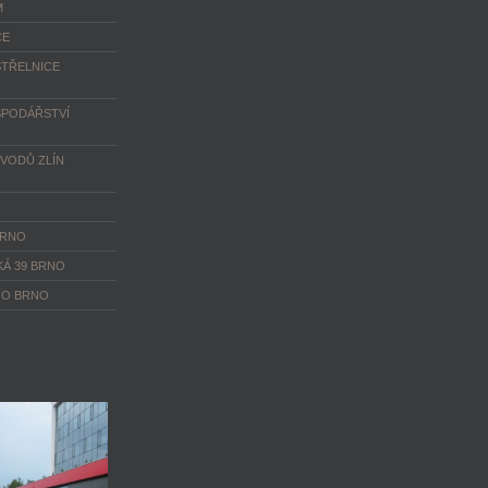
M
CE
TŘELNICE
PODÁŘSTVÍ
VODŮ ZLÍN
BRNO
KÁ 39 BRNO
OO BRNO