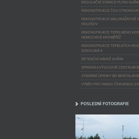
REGULAČNÍ STANICE PLYNU KUŘI
REKONSTRUKCE ČOV OTROKOVI
REKONSTRUKCE MALORÁŽKOVÉ S
HOLEŠOV
REKONSTRUKCE TEPELNÉHO HOS
NEMOCNICE KROMĚŘÍŽ
REKONSTRUKCE TEPELNÝCH ROZ
SOKOLSKÁ II
RETENČNÍ NÁDRŽ KUŘIM
SPRÁVNÍ A VÝVOJOVÉ CENTRUM 
STAVEBNÍ ÚPRAVY BD BRATISLAVS
VÝBĚH PRO PANDU ČERVENOU Z
POSLEDNÍ FOTOGRAFIE