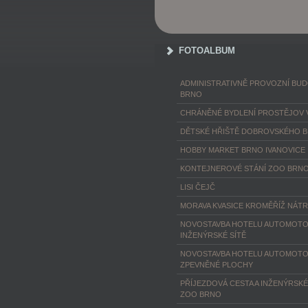
FOTOALBUM
ADMINISTRATIVNĚ PROVOZNÍ BU
BRNO
CHRÁNĚNÉ BYDLENÍ PROSTĚJOV 
DĚTSKÉ HŘIŠTĚ DOBROVSKÉHO 
HOBBY MARKET BRNO IVANOVICE
KONTEJNEROVÉ STÁNÍ ZOO BRN
LISI ČEJČ
MORAVA KVASICE KROMĚŘÍŽ NÁT
NOVOSTAVBA HOTELU AUTOMOTO
INŽENÝRSKÉ SÍTĚ
NOVOSTAVBA HOTELU AUTOMOTO
ZPEVNĚNÉ PLOCHY
PŘÍJEZDOVÁ CESTA A INŽENÝRSKÉ
ZOO BRNO