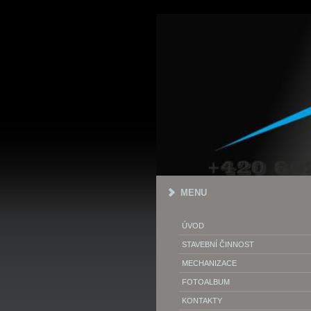
MENU
ÚVOD
STAVEBNÍ ČINNOST
MECHANIZACE
FOTOALBUM
KONTAKTY