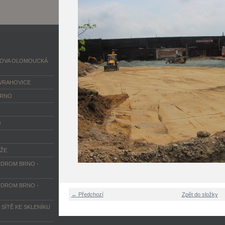
DOVA OLOMOUCKÁ
VRAHOVICE
BRNO
O
RŽE
DROM BRNO -
DROM BRNO -
← Předchozí
Zpět do složky
 SÍTĚ KE SKLENÍKU