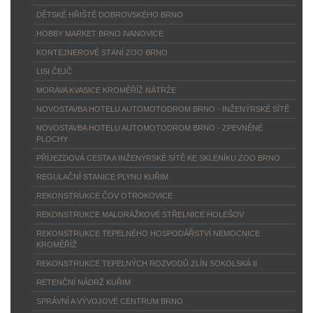
DĚTSKÉ HŘIŠTĚ DOBROVSKÉHO BRNO
HOBBY MARKET BRNO IVANOVICE
KONTEJNEROVÉ STÁNÍ ZOO BRNO
LISI ČEJČ
MORAVA KVASICE KROMĚŘÍŽ NÁTRŽE
NOVOSTAVBA HOTELU AUTOMOTODROM BRNO - INŽENÝRSKÉ SÍTĚ
NOVOSTAVBA HOTELU AUTOMOTODROM BRNO - ZPEVNĚNÉ
PLOCHY
PŘÍJEZDOVÁ CESTA A INŽENÝRSKÉ SÍTĚ KE SKLENÍKU ZOO BRNO
REGULAČNÍ STANICE PLYNU KUŘIM
REKONSTRUKCE ČOV OTROKOVICE
REKONSTRUKCE MALORÁŽKOVÉ STŘELNICE HOLEŠOV
REKONSTRUKCE TEPELNÉHO HOSPODÁŘSTVÍ NEMOCNICE
KROMĚŘÍŽ
REKONSTRUKCE TEPELNÝCH ROZVODŮ ZLÍN SOKOLSKÁ II
RETENČNÍ NÁDRŽ KUŘIM
SPRÁVNÍ A VÝVOJOVÉ CENTRUM BRNO