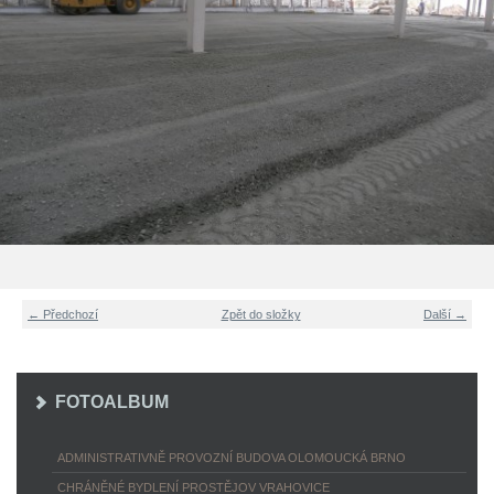
← Předchozí
Zpět do složky
Další →
FOTOALBUM
ADMINISTRATIVNĚ PROVOZNÍ BUDOVA OLOMOUCKÁ BRNO
CHRÁNĚNÉ BYDLENÍ PROSTĚJOV VRAHOVICE