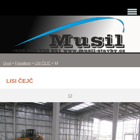
Úvod
»
Fotoalbum
»
LISI ČEJČ
»
12
LISI ČEJČ
12