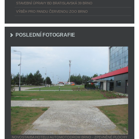
STAVEBNÍ ÚPRAVY BD BRATISLAVSKÁ 39 BRNO
VÝBĚH PRO PANDU ČERVENOU ZOO BRNO
POSLEDNÍ FOTOGRAFIE
NOVOSTAVBA HOTELU AUTOMOTODROM BRNO - ZPEVNĚNÉ PLOCHY